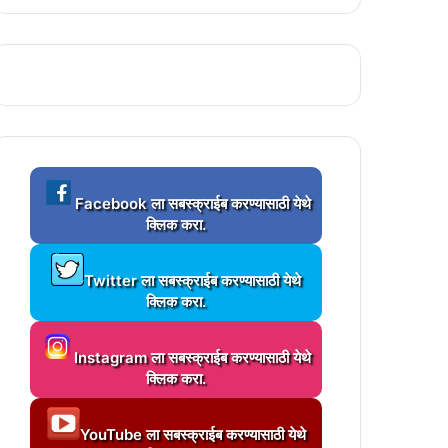
!
ी व ब्रिक्स मानवाधिकार मिशन ची चौकशीची आक्रमक मागणी..!
ांत धिवरे यांचे आवाहन …!
L
…!
Facebook ला सबस्क्राईब करण्यासाठी येथे
o
क्लिक करा.
a
d
L
i
Twitter ला सबस्क्राईब करण्यासाठी येथे
्शन…!
o
n
क्लिक करा.
a
g
d
.
L
i
.
Instagram ला सबस्क्राईब करण्यासाठी येथे
o
आवाहन..!
n
.
क्लिक करा.
a
g
d
ोकार्पण…
.
L
i
.
YouTube ला सबस्क्राईब करण्यासाठी येथे
o
!
n