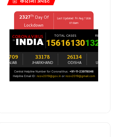
कोरोना अपडेट
रक्षित…!
ी आढावा बैठक संपन्न…!
…!
त…!
 मुंढे यांनी आज घेतलेल्या पत्रकार परिषदेत…!