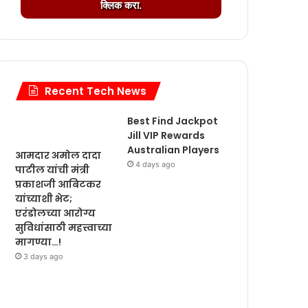
.
क्लिक करा.
a
g
d
.
i
.
n
.
g
.
Recent Tech News
.
.
Best Find Jackpot
Jill VIP Rewards
Australian Players
आमदार अमोल दादा
ळजीपणा..!
4 days ago
पाटील यांची मंत्री
प्रकाशजी आबिटकर
 सोहळा मान्यवरांच्या हस्ते होणार उद्घाटन…!
यांच्याशी भेट;
एरंडोलच्या आरोग्य
ाणे जप्त…!
सुविधांसाठी महत्त्वाच्या
मागण्या…!
3 days ago