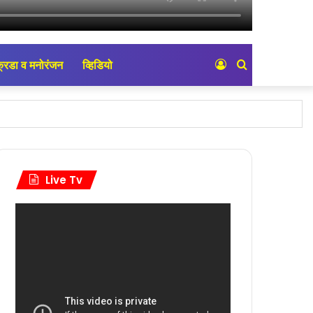
्रिडा व मनोरंजन
व्हिडियो
Log
Search
In
for
्या मागण्या…!
्या विविध मागण्या…!
Live Tv
ली पाहणी…!
ंता…!
र्यांकडे मागणी…!
संपन्न…!
े कौतुक…!