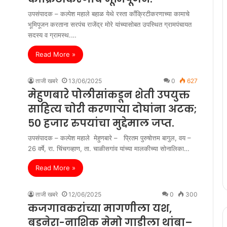
ेथील उर्स महोत्सवास आमदार अमोलदादा पाटील यांची सदिच्छा भेट: सर्वधर्मसमभावाचा दिला संद
उपसंपादक – कल्पेश महाले बहाळ येथे रस्ता काँक्रिटीकरणाच्या कामाचे
भूमिपूजन करताना सरपंच राजेंद्र मोरे यांच्यासोबत उपस्थित ग्रामपंचायत
हजरत बिजली शाह बाबा व हजरत मेहरबान शाह यांच्या उर्स निमित्त भव्य कव्वाली महोत्सवाचे
सदस्य व ग्रामस्थ.…
हजरत सादिक शहा बाबा यांच्या उर्से निमित कासोदा पोलिसांचे नागरिकांना आवाहन…!
Read More »
डगाव आरोग्य केंद्राच्या वतीने पल्स पोलिओ व विद्यार्थी आरोग्य तपासणी कार्यक्रम संपन्न…!
ताजी खबरे
13/06/2025
0
627
ल जिल्हा परिषद उर्दू शाळा यशवंत नगर येथे विद्यार्थ्यांना वह्या, व साहित्याचे उत्साहात वाटप 
मेहुणबारे पोलीसांकडून शेती उपयुक्त
साहित्य चोरी करणाऱ्या दोघांना अटक;
ंनो सावधान.! प्लास्टिकमध्ये ‘चहा’ दिल्यास परवाना होणार रद्द; एफडीए आयुक्त तुकाराम मुंढेंचा 
५० हजार रुपयांचा मुद्देमाल जप्त.
भडगाव शहरातील ग्रामीण रुग्णालयात राष्ट्रीय पल्स पोलिओ लसीकरण मोहिमेचा शुभारंभ…!
उपसंपादक – कल्पेश महाले मेहुणबारे – प्रितम पुरुषोत्तम बागुल, वय –
26 वर्षे, रा. चिंचगव्हाण, ता. चाळीसगांव यांच्या मालकीच्या सोनालिका…
ोदा पोलीस स्टेशनच्या आवारात वृक्षारोपण कासोदा पोलिसांकडून पर्यावरण संवर्धनाचा संदेश…!
Read More »
येथे जिल्हा परिषद उर्दू शाळेत नवीन केंद्रप्रमुखांचा शाळा व्यवस्था समितीकडून उत्साहात सत
जळगाव जिल्हा पोलिसांचे नागरिकांना महत्त्वाचे आवाहन…!
ताजी खबरे
12/06/2025
0
300
कजगावकरांच्या मागणीला यश,
भडगाव येथे मोहरम सणानिमित्त शांतता समितीची बैठक संपन्न…!
बडनेरा-नाशिक मेमो गाडीला थांबा–