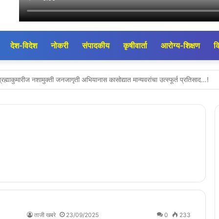
देश-विदेश
नोकरी
संपादकीय
कृषीवार्ता
आरोग्य-शिक्षण
क
्रह्माकुमारीज नशामुक्ती जनजागृती अभियानास कासोद्यात मान्यवरांचा उत्स्फूर्त प्रतिसाद…!
ाटील यांची मंत्री प्रकाशजी आबिटकर यांच्याशी भेट; एरंडोलच्या आरोग्य सुविधांसाठी महत्त्वाच
मंत्र्यांकडून पाहणी; आमदार ॲड. अमोलदादा पाटील यांनी मांडल्या शेतकरी व नागरिकांच्या हिताच
दा चव्हाण यांची पूरग्रस्त गावांची पाहणी खेडी, खेडगाव, पोहोरे, करमळू येथील नुकसानाची के
लुक्यातील मालखेडे येथे अंजनी नदीला रौद्ररूप; कासोदा-पारोळा महामार्ग ठप्प, नागरिकांमध्ये चि
ासाठी “सरसकट विशेष मदत पॅकेज” जाहीर करा – आमदार ॲड. अमोलदादा पाटील यांची मुख्यमंत्
 संघातील SIR चे काम 100% पूर्ण; मतदान नोंदणी अधिकारी व BLO यांचा सत्कार कार्यक्रम 
ताजी खबरे
23/09/2025
0
233
र्निरीक्षणात कासोदा गावाचा 192 यादी चे 100% टप्पा पूर्ण; BLO युनूस सर यांच्या योगदानाच