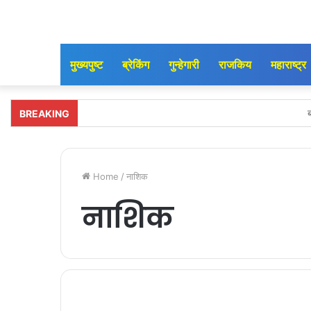
मुख्यपुष्ट
ब्रेकिंग
गुन्हेगारी
राजकिय
महाराष्ट्र
ब
BREAKING
आमदार अमोल दादा प
अतिवृष्टीग्रस्त भागाची 
Home
/
नाशिक
आमदार मंगेश दा
नाशिक
एरंडोल ता
माझा एरंडोल मतदारसंघ
एरंडोल मतदार
मतदार यादी पुन