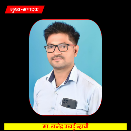
मुख्य-संपादक
मा. राजेंद्र उखर्डू न्हावी