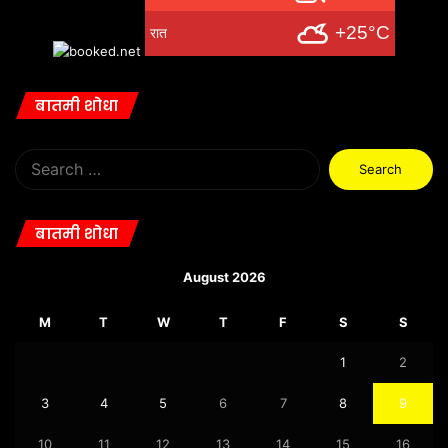
+25°C
रात
बातमी शोधा
Search
for:
बातमी शोधा
August 2026
M
T
W
T
F
S
S
1
2
3
4
5
6
7
8
9
10
11
12
13
14
15
16