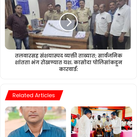
तलवारसह संशयास्पद व्यक्ती ताब्यात; सार्वजनिक
शांतता भंग रोखण्यात यश. कासोदा पोलिसांकडून
कारवाई:
Related Articles