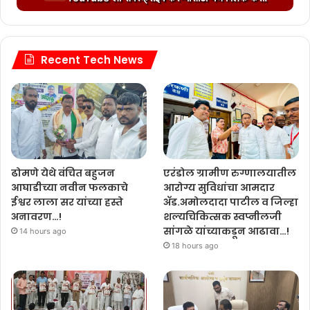
i
.
a
n
.
d
g
.
i
.
n
Recent Tech News
.
g
.
.
.
.
एरंडोल ग्रामीण रुग्णालयातील
ढोमणे येथे वंचित बहुजन
आरोग्य सुविधांचा आमदार
आघाडीच्या नवीन फलकाचे
ॲड.अमोलदादा पाटील व जिल्हा
ईश्वर लाला सर यांच्या हस्ते
शल्यचिकित्सक स्वप्नीलजी
अनावरण…!
सांगळे यांच्याकडून आढावा…!
14 hours ago
18 hours ago