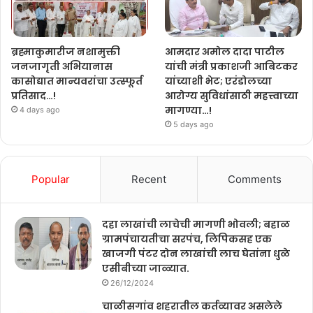
ब्रह्माकुमारीज नशामुक्ती
आमदार अमोल दादा पाटील
जनजागृती अभियानास
यांची मंत्री प्रकाशजी आबिटकर
कासोद्यात मान्यवरांचा उत्स्फूर्त
यांच्याशी भेट; एरंडोलच्या
प्रतिसाद…!
आरोग्य सुविधांसाठी महत्त्वाच्या
मागण्या…!
4 days ago
5 days ago
Popular
Recent
Comments
दहा लाखांची लाचेची मागणी भोवली; बहाळ
ग्रामपंचायतीचा सरपंच, लिपिकसह एक
खाजगी पंटर दोन लाखांची लाच घेतांना धुळे
एसीबीच्या जाळ्यात.
26/12/2024
चाळीसगांव शहरातील कर्तव्यावर असलेले