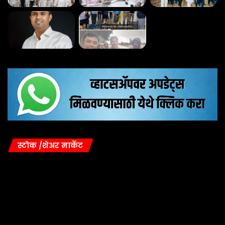
स्टोक /शेअर मार्केट