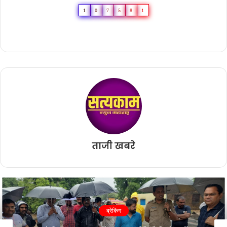
1
0
7
5
8
1
ताजी खबरे
ब्रेकिंग
माझा एरंडोल मतदारसंघासाठी “सरसकट