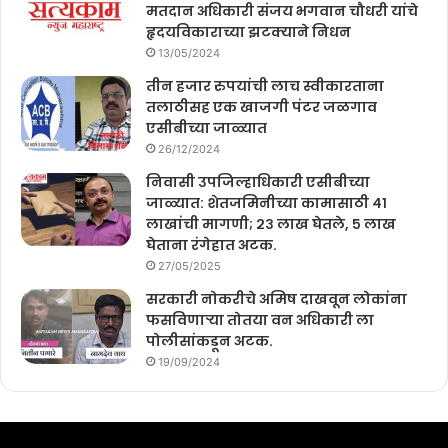
मतदान अधिकारी संजय भगवान चौधरी यांचे
हृदयविकाराच्या झटक्याने निधन
13/05/2024
तीन हजार रुपयांची लाच स्वीकारताना
तलाठीसह एक खाजगी पंटर जळगाव
एसीबीच्या जाळ्यात
26/12/2024
निवासी उपजिल्हाधिकारी एसीबीच्या
जाळ्यात: शेतजमिनीच्या कामासाठी ४१
लाखांची मागणी; २३ लाख घेतले, ५ लाख
घेताना रंगेहात अटक.
27/05/2025
सरकारी नोकरीचे अमिष दाखवून लोकांना
फसविणाऱ्या तोतया वन अधिकारी ला
पोलीसांकडून अटक.
19/09/2024