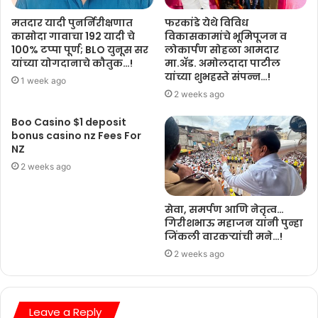
मतदार यादी पुनर्निरीक्षणात
फरकांडे येथे विविध
कासोदा गावाचा 192 यादी चे
विकासकामांचे भूमिपूजन व
100% टप्पा पूर्ण; BLO युनूस सर
लोकार्पण सोहळा आमदार
यांच्या योगदानाचे कौतुक…!
मा.ॲड. अमोलदादा पाटील
यांच्या शुभहस्ते संपन्न…!
1 week ago
2 weeks ago
Boo Casino $1 deposit
bonus casino nz Fees For
NZ
2 weeks ago
सेवा, समर्पण आणि नेतृत्व…
गिरीशभाऊ महाजन यांनी पुन्हा
जिंकली वारकऱ्यांची मने…!
2 weeks ago
Leave a Reply