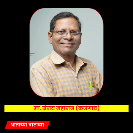
मा. संजय महाजन (कजगाव)
आताच्या बातम्या