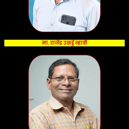
मा. राजेंद्र उखर्डू न्हावी