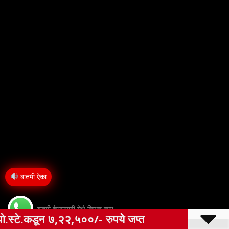
बातमी ऐका
बातमी देण्यासाठी येथे क्लिक करा
रुपये जप्त
ओला दुष्काळ जाहीर करून पिक विम