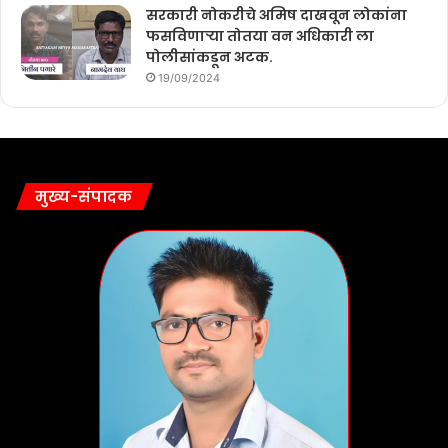
सरकारी नोकरीचे अमिष दाखवून लोकांना
फसविणाऱ्या तोतया वन अधिकारी ला
पोलीसांकडून अटक.
19/09/2024
मुख्य-संपादक