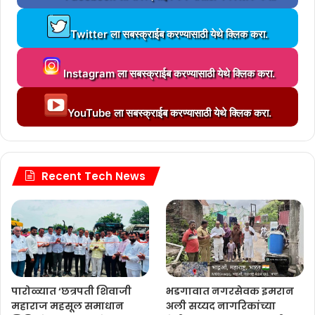
a
L
d
Twitter ला सबस्क्राईब करण्यासाठी येथे क्लिक करा.
o
i
a
n
L
d
g
Instagram ला सबस्क्राईब करण्यासाठी येथे क्लिक करा.
o
i
.
a
n
.
L
d
g
YouTube ला सबस्क्राईब करण्यासाठी येथे क्लिक करा.
.
o
i
.
a
n
.
d
g
.
i
.
n
Recent Tech News
.
g
.
.
.
.
पारोळ्यात ‘छत्रपती शिवाजी
भडगावात नगरसेवक इमरान
महाराज महसूल समाधान
अली सय्यद नागरिकांच्या