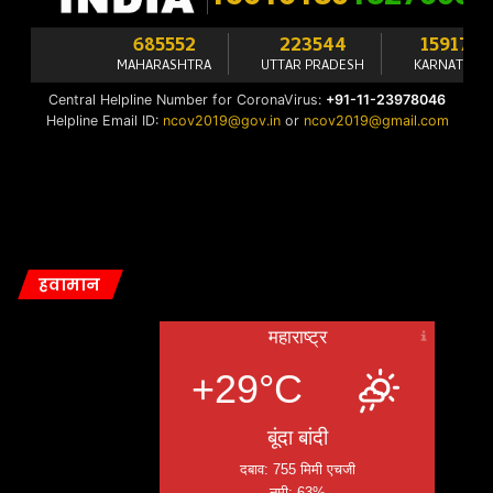
हवामान
महाराष्ट्र
+29°C
बूंदा बांदी
दबाव: 755 मिमी एचजी
नमी: 63%