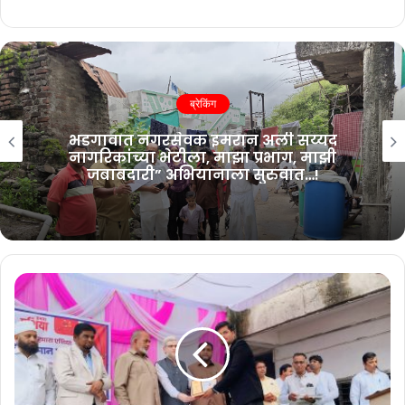
ब्रेकिंग
ढोमणे येथे वंचित बहुजन आघाडीच्या नवीन
फलकाचे ईश्वर लाला सर यांच्या हस्ते
अनावरण…!