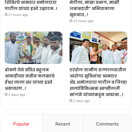
शिबिरचे आमदार अमोलदादा
भेटीला, माझा प्रभाग, माझी
पाटील यांच्या हस्ते उद्घाटन..!
जबाबदारी” अभियानाला
सुरुवात…!
21 hours ago
23 hours ago
एरंडोल ग्रामीण रुग्णालयातील
ढोमणे येथे वंचित बहुजन
आरोग्य सुविधांचा आमदार
आघाडीच्या नवीन फलकाचे
ॲड.अमोलदादा पाटील व जिल्हा
ईश्वर लाला सर यांच्या हस्ते
शल्यचिकित्सक स्वप्नीलजी
अनावरण…!
सांगळे यांच्याकडून आढावा…!
2 days ago
2 days ago
Popular
Recent
Comments