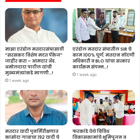
माझा एरंडोल मतदारसंघासाठी
एरंडोल मतदार संघातील SIR चे
“सरसकट विशेष मदत पॅकेज”
काम 100% पूर्ण; मतदान नोंदणी
जाहीर करा – आमदार ॲड.
अधिकारी व BLO यांचा सत्कार
अमोलदादा पाटील यांची
कार्यक्रम संपन्न…!
मुख्यमंत्र्यांकडे मागणी…!
1 week ago
1 week ago
मतदार यादी पुनर्निरीक्षणात
फरकांडे येथे विविध
कासोदा गावाचा 192 यादी चे
विकासकामांचे भूमिपूजन व