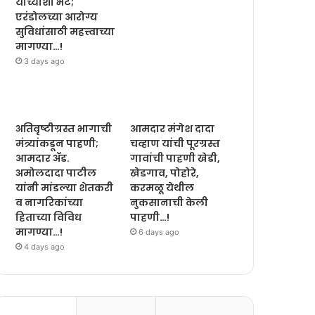
यांच्याशी भेट;
एरंडोलच्या आरोग्य
सुविधांसाठी महत्त्वाच्या
मागण्या…!
3 days ago
अतिवृष्टीग्रस्त भागाची
आमदार मंगेश दादा
मंत्र्यांकडून पाहणी;
चव्हाण यांची पूरग्रस्त
आमदार ॲड.
गावांची पाहणी खेडी,
अमोलदादा पाटील
खेडगाव, पोहोरे,
यांनी मांडल्या शेतकरी
करमळू येथील
व नागरिकांच्या
नुकसानाची केली
हिताच्या विविध
पाहणी…!
मागण्या…!
6 days ago
4 days ago