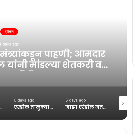
ead Next
ब्रेकिंग
4 days ago
 मंत्र्यांकडून पाहणी; आमदार
 यांनी मांडल्या शेतकरी व
ाच्या विविध मागण्या…!
6 days ago
6 days ago
7 days a
 पूरग्रस्त गावांची पाहणी खेडी, खेडगाव, पोहोरे, करमळू येथील नुकसानाची केली पाहणी…!
एरंडोल तालुक्यातील मालखेडे येथे अंजनी नदीला रौद्ररूप; कासोदा-पारोळा महामार्ग ठप्प, नागरिकांमध्ये चिंता…!
माझा एरंडोल मतदारसंघासाठी “सरसकट विशेष मदत पॅकेज” जाहीर करा – आमदार ॲड. अमोलदादा पाटील यांची मुख्यमंत्र्यांकडे मागणी…!