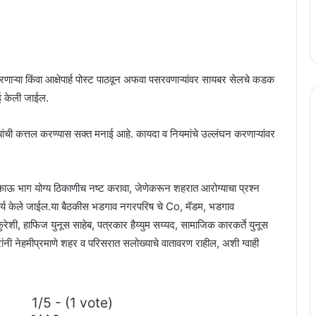
रणाऱ्या किंवा आक्षेपार्ह पोस्ट पाठवून अफवा पसरवणाऱ्यांवर सायबर सेलचे कडक
ई केली जाईल.
यांची कत्तल करण्यास सक्त मनाई आहे. कायदा व नियमांचे उल्लंघन करणाऱ्यांवर
ाकाऊ भाग योग्य ठिकाणीच नष्ट करावा, जेणेकरून शहरात आरोग्याचा प्रश्न
ार्य केले जाईल.या बैठकीस भडगाव नगरपरिष चे Co, मॅडम, भडगाव
शी, हाफिज युनूस साहेब, पत्रकार हैय्युम सय्यद, सामाजिक कारकर्ते युनूस
रांनी नेहमीप्रमाणे शहर व परिसरात सलोख्याचे वातावरण राहील, अशी ग्वाही
1/5 - (1 vote)