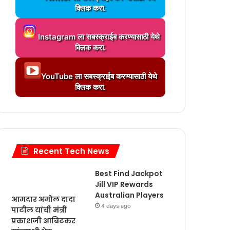
n
क्लिक करा.
a
g
d
.
L
i
.
Instagram ला सबस्क्राईब करण्यासाठी येथे
o
n
.
क्लिक करा.
a
g
ब्रेकिंग
d
.
L
i
.
6 days ago
YouTube ला सबस्क्राईब करण्यासाठी येथे
o
n
.
आमदार मंगेश दादा चव्हाण यांची
क्लिक करा.
a
g
d
.
पाहणी खेडी, खेडगाव, पोहोर
i
.
n
नुकसानाची केली प
.
g
.
Recent Tech News
.
.
go
7 days ago
1 week ago
Best Find Jackpot
एरंडोल मतदार संघातील SIR चे काम 100% पूर्ण; मतदान नोंदणी अधिकारी व BLO यांचा सत्कार कार्यक्रम संपन्न…!
मतदार यादी पुनर्निरीक्षणात कासोदा गावाचा 192 यादी चे 100% टप्पा पूर्ण; BLO युनूस सर यांच्या योगदानाचे कौतुक…!
फरकांडे येथे विविध विकासकामांचे भूमिपूजन व लोकार्पण सोहळा आमदार मा.ॲड. अमोलदादा पाटील यांच्या शुभहस्ते संपन्न…!
Jill VIP Rewards
Australian Players
आमदार अमोल दादा
4 days ago
पाटील यांची मंत्री
प्रकाशजी आबिटकर