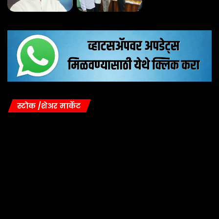
स्टोक /शेअर मार्केट