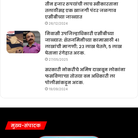
तीन हजार रुपयांची लाच स्वीकारताना
तलाठीसह एक खाजगी पंटर जळगाव
एसीबीच्या जाळ्यात
26/12/2024
निवासी उपजिल्हाधिकारी एसीबीच्या
जाळ्यात: शेतजमिनीच्या कामासाठी ४१
लाखांची मागणी; २३ लाख घेतले, ५ लाख
घेताना रंगेहात अटक.
27/05/2025
सरकारी नोकरीचे अमिष दाखवून लोकांना
फसविणाऱ्या तोतया वन अधिकारी ला
पोलीसांकडून अटक.
19/09/2024
मुख्य-संपादक