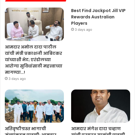
g
.
.
Best Find Jackpot Jill VIP
.
Rewards Australian
.
Players
3 days ago
आमदार अमोल दादा पाटील
यांची मंत्री प्रकाशजी आबिटकर
यांच्याशी भेट; एरंडोलच्या
आरोग्य सुविधांसाठी महत्त्वाच्या
मागण्या…!
3 days ago
अतिवृष्टीग्रस्त भागाची
आमदार मंगेश दादा चव्हाण
मंत्र्यांकडून पाहणी; आमदार
यांची पूरग्रस्त गावांची पाहणी