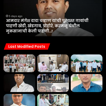
चव्हाण
येथ
यांची
अं
पूरग्रस्त
नद
गावांची
5 days ago
रौद
.
आमदार मंगेश दादा चव्हाण यांची पूरग्रस्त गावांची
पाहणी
का
पाहणी खेडी, खेडगाव, पोहोरे, करमळू येथील
खेडी,
पार
नुकसानाची केली पाहणी…!
खेडगाव,
महा
पोहोरे,
ठप्
करमळू
नाग
Last Modified Posts
येथील
चि
नुकसानाची
केली
पाहणी…!