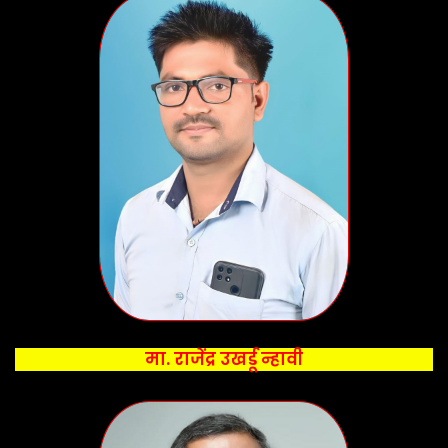
मा. राजेंद्र उखर्डू न्हावी