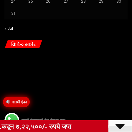
24
25
26
27
28
29
30
31
« Jul
क्रिकेट स्कोर
बातमी ऐका
बातमी देण्यासाठी येथे क्लिक करा
े जप्त
ओला दुष्काळ जाहीर करून पिक विमा कं