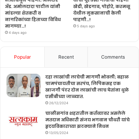
ॲड. अमोलदादा पाटील यांनी
खेडी, खेडगाव, पोहोरे, करमळू
मांडल्या शेतकरी व
येथील नुकसानाची केली
नागरिकांच्या हिताच्या विविध
पाहणी…!
मागण्या…!
5 days ago
4 days ago
Popular
Recent
Comments
दहा लाखांची लाचेची मागणी भोवली; बहाळ
ग्रामपंचायतीचा सरपंच, लिपिकसह एक
खाजगी पंटर दोन लाखांची लाच घेतांना धुळे
एसीबीच्या जाळ्यात.
26/12/2024
चाळीसगांव शहरातील कर्तव्यावर असलेले
मतदान अधिकारी संजय भगवान चौधरी यांचे
हृदयविकाराच्या झटक्याने निधन
13/05/2024