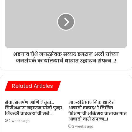
भडगाव येथे नगरसेवक सय्यद इमरान अली यांच्या
जनसंपर्क कार्यालयाचे थाटात उद्घाटन संपन्न...!
Related Articles
सेवा, समर्पण आणि नेतृत्व…
मालखेडे प्राथमिक शाळेत
गिरीशभाऊ महाजन यांनी पुन्हा
आषाढी एकादशी निमित्त
जिंकली वारकऱ्यांची मने…!
शिक्षणाची भक्तिमय वातावरणात
आषाढी वारी संपन्न…!
2 weeks ago
2 weeks ago