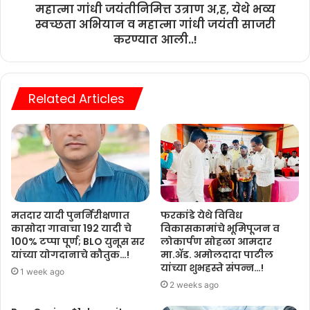
महात्मा गांधी जयंतीनिमित्त उत्राण अ,ह, येथे भव्य
स्वच्छता अभियान व महात्मा गांधी जयंती साजरी
करण्यात आली..!
Related Articles
मतदार यादी पुनर्निरीक्षणात
फरकांडे येथे विविध
कासोदा गावाचा 192 यादी चे
विकासकामांचे भूमिपूजन व
100% टप्पा पूर्ण; BLO युनूस सर
लोकार्पण सोहळा आमदार
यांच्या योगदानाचे कौतुक…!
मा.ॲड. अमोलदादा पाटील
यांच्या शुभहस्ते संपन्न…!
1 week ago
2 weeks ago