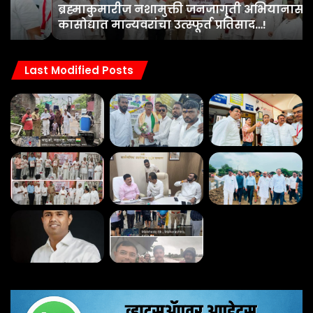
ब्रह्माकुमारीज नशामुक्ती जनजागृती अभियानास
यां
कासोद्यात मान्यवरांचा उत्स्फूर्त प्रतिसाद…!
भेट
एरं
आर
Last Modified Posts
सुव
महत्
मा