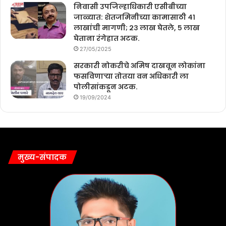
निवासी उपजिल्हाधिकारी एसीबीच्या
जाळ्यात: शेतजमिनीच्या कामासाठी ४१
लाखांची मागणी; २३ लाख घेतले, ५ लाख
घेताना रंगेहात अटक.
27/05/2025
सरकारी नोकरीचे अमिष दाखवून लोकांना
फसविणाऱ्या तोतया वन अधिकारी ला
पोलीसांकडून अटक.
19/09/2024
मुख्य-संपादक