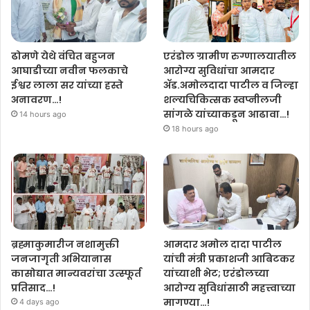
एरंडोल ग्रामीण रुग्णालयातील
ढोमणे येथे वंचित बहुजन
आरोग्य सुविधांचा आमदार
आघाडीच्या नवीन फलकाचे
ॲड.अमोलदादा पाटील व जिल्हा
ईश्वर लाला सर यांच्या हस्ते
शल्यचिकित्सक स्वप्नीलजी
अनावरण…!
सांगळे यांच्याकडून आढावा…!
14 hours ago
18 hours ago
ब्रह्माकुमारीज नशामुक्ती
आमदार अमोल दादा पाटील
जनजागृती अभियानास
यांची मंत्री प्रकाशजी आबिटकर
कासोद्यात मान्यवरांचा उत्स्फूर्त
यांच्याशी भेट; एरंडोलच्या
प्रतिसाद…!
आरोग्य सुविधांसाठी महत्त्वाच्या
मागण्या…!
4 days ago