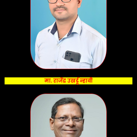
मा. राजेंद्र उखर्डू न्हावी