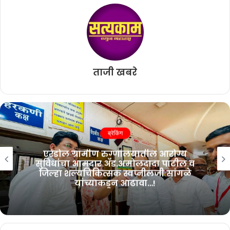
ताजी खबरे
ब्रेकिंग
ब्रह्माकुमारीज नशामुक्ती जनजागृती
अभियानास कासोद्यात मान्यवरांचा उत्स्फूर्त
प्रतिसाद…!