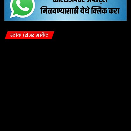
स्टोक /शेअर मार्केट