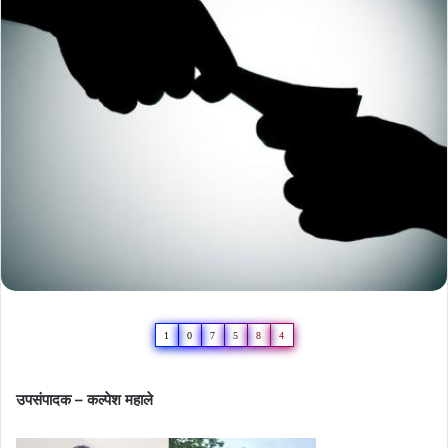
1
0
7
5
8
4
उपसंपादक – कल्पेश महाले