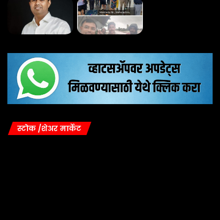
स्टोक /शेअर मार्केट