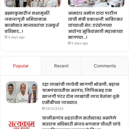
ब्रह्माकुमारीज नशामुक्ती
आमदार अमोल दादा पाटील
जनजागृती अभियानास
यांची मंत्री प्रकाशजी आबिटकर
कासोद्यात मान्यवरांचा उत्स्फूर्त
यांच्याशी भेट; एरंडोलच्या
प्रतिसाद…!
आरोग्य सुविधांसाठी महत्त्वाच्या
मागण्या…!
4 days ago
5 days ago
Popular
Recent
Comments
दहा लाखांची लाचेची मागणी भोवली; बहाळ
ग्रामपंचायतीचा सरपंच, लिपिकसह एक
खाजगी पंटर दोन लाखांची लाच घेतांना धुळे
एसीबीच्या जाळ्यात.
26/12/2024
चाळीसगांव शहरातील कर्तव्यावर असलेले
मतदान अधिकारी संजय भगवान चौधरी यांचे