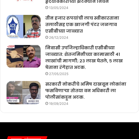
हृदयविकाराच्या झटक्याने निधन
13/05/2024
तीन हजार रुपयांची लाच स्वीकारताना
तलाठीसह एक खाजगी पंटर जळगाव
एसीबीच्या जाळ्यात
26/12/2024
निवासी उपजिल्हाधिकारी एसीबीच्या
जाळ्यात: शेतजमिनीच्या कामासाठी ४१
लाखांची मागणी; २३ लाख घेतले, ५ लाख
घेताना रंगेहात अटक.
27/05/2025
सरकारी नोकरीचे अमिष दाखवून लोकांना
फसविणाऱ्या तोतया वन अधिकारी ला
पोलीसांकडून अटक.
19/09/2024