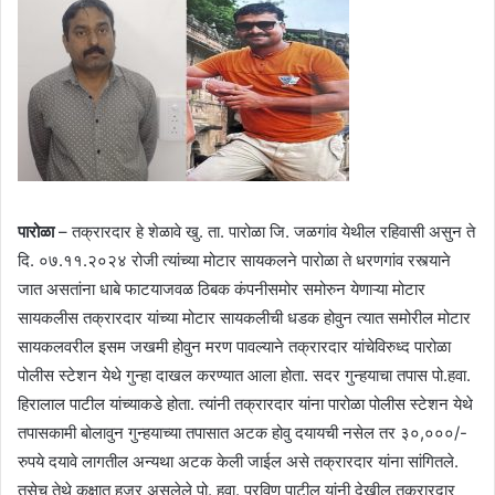
पारोळा
– तक्रारदार हे शेळावे खु. ता. पारोळा जि. जळगांव येथील रहिवासी असुन ते
दि. ०७.११.२०२४ रोजी त्यांच्या मोटार सायकलने पारोळा ते धरणगांव रस्त्याने
जात असतांना धाबे फाटयाजवळ ठिबक कंपनीसमोर समोरुन येणाऱ्या मोटार
सायकलीस तक्रारदार यांच्या मोटार सायकलीची धडक होवुन त्यात समोरील मोटार
सायकलवरील इसम जखमी होवुन मरण पावल्याने तक्रारदार यांचेविरुध्द पारोळा
पोलीस स्टेशन येथे गुन्हा दाखल करण्यात आला होता. सदर गुन्हयाचा तपास पो.हवा.
हिरालाल पाटील यांच्याकडे होता. त्यांनी तक्रारदार यांना पारोळा पोलीस स्टेशन येथे
तपासकामी बोलावुन गुन्हयाच्या तपासात अटक होवु दयायची नसेल तर ३०,०००/-
रुपये दयावे लागतील अन्यथा अटक केली जाईल असे तक्रारदार यांना सांगितले.
तसेच तेथे कक्षात हजर असलेले पो. हवा. प्रविण पाटील यांनी देखील तक्रारदार