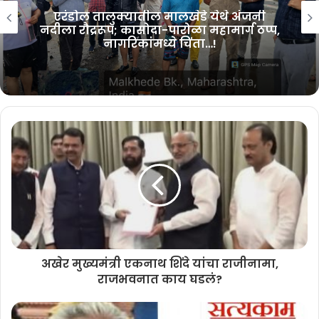
माझा एरंडोल मतदारसंघासाठी “
 अंजनी
विशेष मदत पॅकेज” जाहीर करा – आ
र्ग ठप्प,
अमोलदादा पाटील यांची मुख्यमंत्र्
मागणी…!
अखेर मुख्यमंत्री एकनाथ शिंदे यांचा राजीनामा,
राजभवनात काय घडलं?