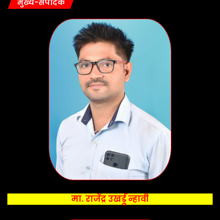
मुख्य-संपादक
मा. राजेंद्र उखर्डू न्हावी