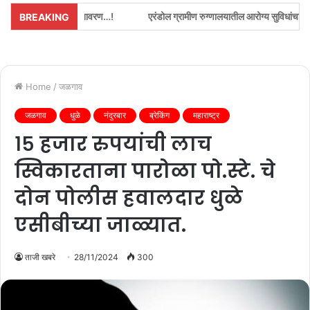
अनावरण…!
एरंडोल ग्रामीण रुग्णालयातील आरोग्य सुविधांचा आमदार ॲड.अमोलदादा पाटील
BREAKING
Home
/
जळगाव
जळगाव
धुळे
नंदुरबार
ब्रेकिंग
महाराष्ट्र
१५ हजार रुपयांची लाच
स्विकारताना पारोळा पो.स्टे. चे
दोन पोलीस हवालदार धुळे
एसीबीच्या जाळ्यात.
ताजी खबरे
28/11/2024
300