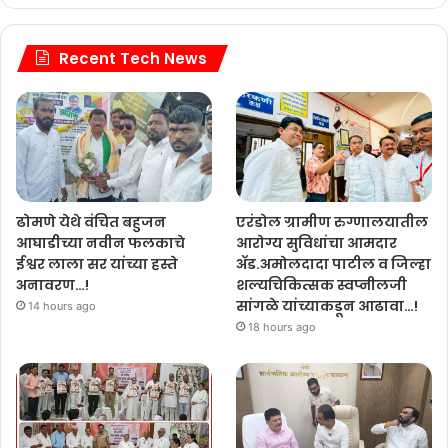
.
d
g
.
i
.
n
Recent Tech News
.
g
.
.
.
.
एरंडोल ग्रामीण रुग्णालयातील
ढोमणे येथे वंचित बहुजन
आरोग्य सुविधांचा आमदार
आघाडीच्या नवीन फलकाचे
ॲड.अमोलदादा पाटील व जिल्हा
ईश्वर लाला सर यांच्या हस्ते
शल्यचिकित्सक स्वप्नीलजी
अनावरण…!
सांगळे यांच्याकडून आढावा…!
14 hours ago
18 hours ago