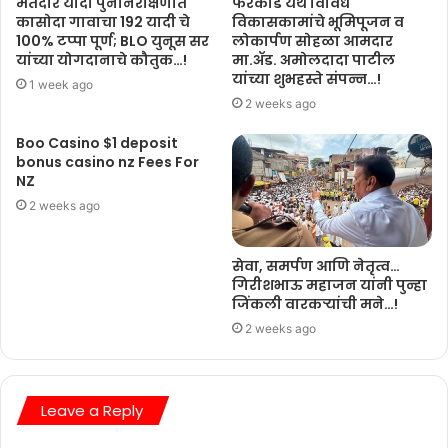
मतदार यादी पुनर्निरीक्षणात
फरकांडे येथे विविध
कासोदा गावाचा 192 यादी चे
विकासकामांचे भूमिपूजन व
100% टप्पा पूर्ण; BLO युनूस सर
लोकार्पण सोहळा आमदार
यांच्या योगदानाचे कौतुक…!
मा.ॲड. अमोलदादा पाटील
यांच्या शुभहस्ते संपन्न…!
1 week ago
2 weeks ago
Boo Casino $1 deposit
bonus casino nz Fees For
NZ
2 weeks ago
सेवा, समर्पण आणि नेतृत्व…
गिरीशभाऊ महाजन यांनी पुन्हा
जिंकली वारकऱ्यांची मने…!
2 weeks ago
Leave a Reply