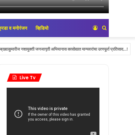
्रिडा व मनोरंजन
व्हिडियो
Log
Search
In
for
ामुक्ती जनजागृती अभियानास कासोद्यात मान्यवरांचा उत्स्फूर्त प्रतिसाद…!
आमदार अमोल 
Live Tv