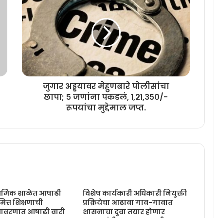
जुगार अड्डयावर मेहुणबारे पोलीसांचा
छापा; ५ जणांना पकडलं, १,२१,३५०/-
रूपयांचा मुद्देमाल जप्त.
राथमिक शाळेत आषाढी
विशेष कार्यकारी अधिकारी नियुक्ती
त्त शिक्षणाची
प्रक्रियेचा आढावा गाव-गावात
तावरणात आषाढी वारी
शासनाचा दुवा तयार होणार