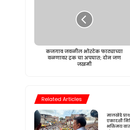
कजगाव जवळील भोरटेक फाट्याच्या
वळणावर ट्रक चा अपघात; दोन जण
जखमी
Related Articles
मालखेडे प्
एकादशी निमि
भक्तिमय वा