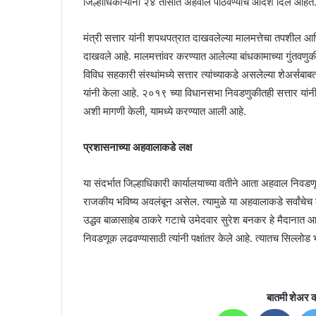
जिल्हाधिकाऱ्यांना २४ तासात अहवाल पाठवण्याचे आदेश दिले आहेत. त
मंत्री सत्तार यांनी शपथपत्रात दाखवलेल्या मालमत्तेचा तपशील आणि
दाखवले आहे. मालमत्तांवर करण्यात आलेल्या बांधकामाच्या गुंतवणु
विविध सहकारी संस्थांमध्ये सत्तार त्यांच्याकडे असलेल्या शेअर्स
यांनी केला आहे. २०१९ च्या विधानसभा निवडणुकीतही सत्तार यांनी अने
अशी मागणी केली, यामध्ये करण्यात आली आहे.
प्रशासनाच्या अहवालाकडे लक्ष
या संदर्भात जिल्हाधिकारी कार्यालयाच्या वतीने आता अहवाल निवडण
राजकीय भविष्य अवलंबून असेल. त्यामुळे या अहवालाकडे सर्वांचेच लक
उद्धव बाळासाहेब ठाकरे गटाचे उमेदवार सुरेश बनकर हे मैदानात आहे
निवडणूक लढवण्यासाठी त्यांनी पक्षांतर केले आहे. त्यातच सिल्लो
बातमी शेअर क