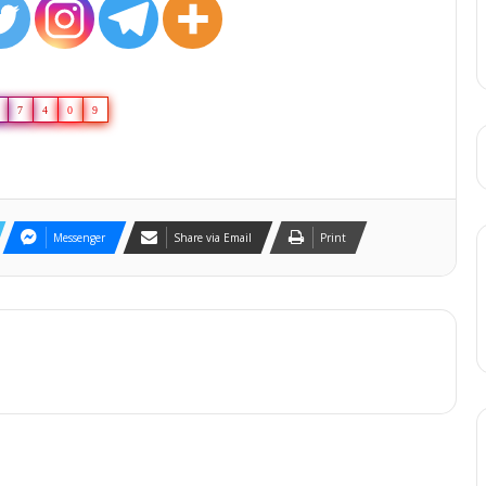
7
4
0
9
Messenger
Share via Email
Print