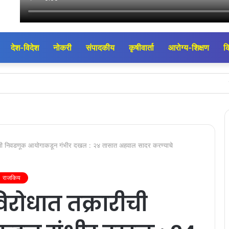
देश-विदेश
नोकरी
संपादकीय
कृषीवार्ता
आरोग्य-शिक्षण
क
ब्रह्माकुमारीज नश
रारीची निवडणूक आयोगाकडून गंभीर दखल : २४ तासात अहवाल सादर करण्याचे
राजकिय
 विरोधात तक्रारीची