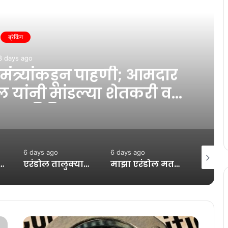
ead Next
ब्रेकिंग
3 days ago
 मंत्र्यांकडून पाहणी; आमदार
 यांनी मांडल्या शेतकरी व
ाच्या विविध मागण्या…!
6 days ago
6 days ago
7 days a
 पूरग्रस्त गावांची पाहणी खेडी, खेडगाव, पोहोरे, करमळू येथील नुकसानाची केली पाहणी…!
एरंडोल तालुक्यातील मालखेडे येथे अंजनी नदीला रौद्ररूप; कासोदा-पारोळा महामार्ग ठप्प, नागरिकांमध्ये चिंता…!
माझा एरंडोल मतदारसंघासाठी “सरसकट विशेष मदत पॅकेज” जाहीर करा – आमदार ॲड. अमोलदादा पाटील यांची मुख्यमंत्र्यांकडे मागणी…!