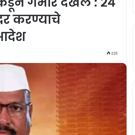
डून गंभीर दखल : २४
र करण्याचे
 आदेश
226