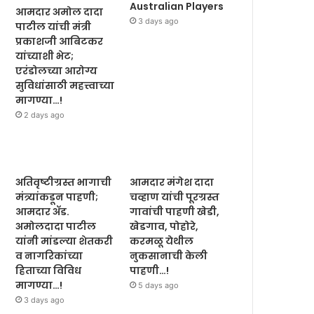
Australian Players
आमदार अमोल दादा
3 days ago
पाटील यांची मंत्री
प्रकाशजी आबिटकर
यांच्याशी भेट;
एरंडोलच्या आरोग्य
सुविधांसाठी महत्त्वाच्या
मागण्या…!
2 days ago
अतिवृष्टीग्रस्त भागाची
आमदार मंगेश दादा
मंत्र्यांकडून पाहणी;
चव्हाण यांची पूरग्रस्त
आमदार ॲड.
गावांची पाहणी खेडी,
अमोलदादा पाटील
खेडगाव, पोहोरे,
यांनी मांडल्या शेतकरी
करमळू येथील
व नागरिकांच्या
नुकसानाची केली
हिताच्या विविध
पाहणी…!
मागण्या…!
5 days ago
3 days ago