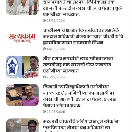
ग्रामपंचायतीचा सरपंच, लिपिकसह एक
खाजगी पंटर दोन लाखांची लाच घेतांना धुळे
एसीबीच्या जाळ्यात.
26/12/2024
चाळीसगांव शहरातील कर्तव्यावर असलेले
मतदान अधिकारी संजय भगवान चौधरी यांचे
हृदयविकाराच्या झटक्याने निधन
13/05/2024
तीन हजार रुपयांची लाच स्वीकारताना
तलाठीसह एक खाजगी पंटर जळगाव
एसीबीच्या जाळ्यात
26/12/2024
निवासी उपजिल्हाधिकारी एसीबीच्या
जाळ्यात: शेतजमिनीच्या कामासाठी ४१
लाखांची मागणी; २३ लाख घेतले, ५ लाख
घेताना रंगेहात अटक.
27/05/2025
सरकारी नोकरीचे अमिष दाखवून लोकांना
फसविणाऱ्या तोतया वन अधिकारी ला