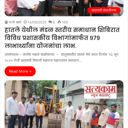
छत्रपती संभाजीनगर
ताजी खबरे
14/06/2025
0
109
हातले येथील मंडळ स्तरीय समाधान शिबिरात
विविध प्रशासकीय विभागांमार्फत ९७९
लाभार्थ्यांना योजनांचा लाभ.
उपसंपादक – कल्पेश महाले चाळीसगाव – तालुक्यातील हातले येथे काल दिनांक १३ जुन
२०२५ रोजी छत्रपती शिवाजी महाराज महाराजस्व समाधान…
Read More »