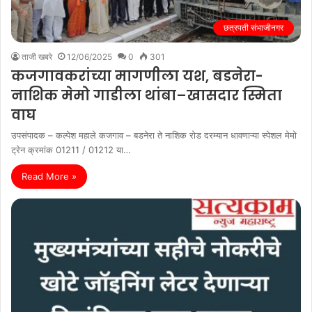
छत्रपती संभाजीनगर
ताजी खबरे
12/06/2025
0
301
कजगावकरांच्या मागणीला यश, बडनेरा-
नाशिक मेमो गाडीला थांबा–खासदार स्मिता
वाघ
उपसंपादक – कल्पेश महाले कजगाव – बडनेरा ते नाशिक रोड दरम्यान धावणाऱ्या स्पेशल मेमो
ट्रेन क्रमांक 01211 / 01212 या…
Read More »