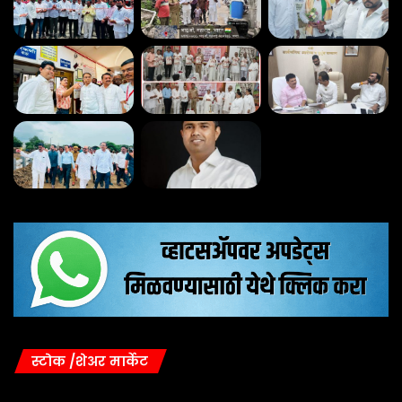
स्टोक /शेअर मार्केट