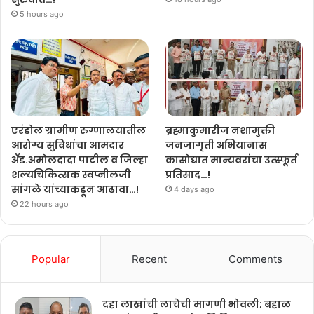
5 hours ago
एरंडोल ग्रामीण रुग्णालयातील
ब्रह्माकुमारीज नशामुक्ती
आरोग्य सुविधांचा आमदार
जनजागृती अभियानास
ॲड.अमोलदादा पाटील व जिल्हा
कासोद्यात मान्यवरांचा उत्स्फूर्त
शल्यचिकित्सक स्वप्नीलजी
प्रतिसाद…!
सांगळे यांच्याकडून आढावा…!
4 days ago
22 hours ago
Popular
Recent
Comments
दहा लाखांची लाचेची मागणी भोवली; बहाळ