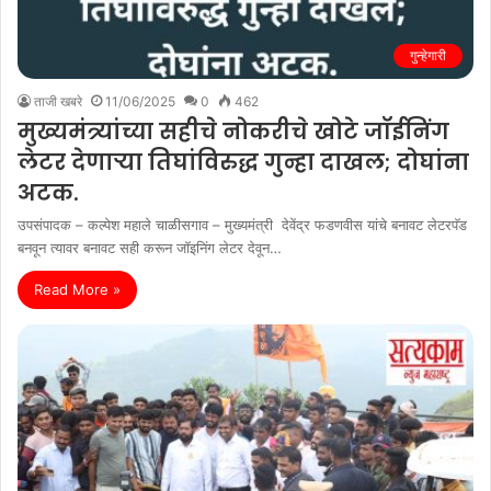
गुन्हेगारी
ताजी खबरे
11/06/2025
0
462
मुख्यमंत्र्यांच्या सहीचे नोकरीचे खोटे जॉईनिंग
लेटर देणाऱ्या तिघांविरुद्ध गुन्हा दाखल; दोघांना
अटक.
उपसंपादक – कल्पेश महाले चाळीसगाव – मुख्यमंत्री देवेंद्र फडणवीस यांचे बनावट लेटरपॅड
बनवून त्यावर बनावट सही करून जॉइनिंग लेटर देवून…
Read More »