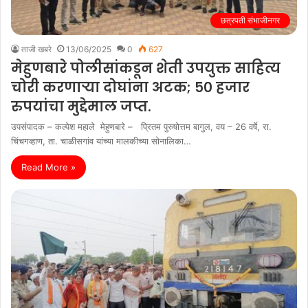
छत्रपती संभाजीनगर
ताजी खबरे
13/06/2025
0
627
मेहुणबारे पोलीसांकडून शेती उपयुक्त साहित्य
चोरी करणाऱ्या दोघांना अटक; ५० हजार
रुपयांचा मुद्देमाल जप्त.
उपसंपादक – कल्पेश महाले मेहुणबारे – प्रितम पुरुषोत्तम बागुल, वय – 26 वर्षे, रा.
चिंचगव्हाण, ता. चाळीसगांव यांच्या मालकीच्या सोनालिका…
Read More »