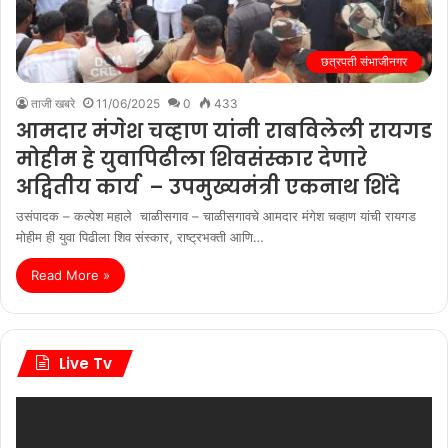
छत्रपती संभाजीनगर
ताजी खबरे
11/06/2025
0
433
आमदार मंगेश चव्हाण यांनी राबविलेली रायगड
मोहीम हे युवापिढीला शिवसंस्कार देणारे
अद्वितीय कार्य – उपमुख्यमंत्री एकनाथ शिंदे
उसंपादक – कल्पेश महाले चाळीसगाव – चाळीसगावचे आमदार मंगेश चव्हाण यांची रायगड
मोहीम ही युवा पिढीला शिव संस्कार, राष्ट्रभक्ती आणि…
Read More »
Live Tv