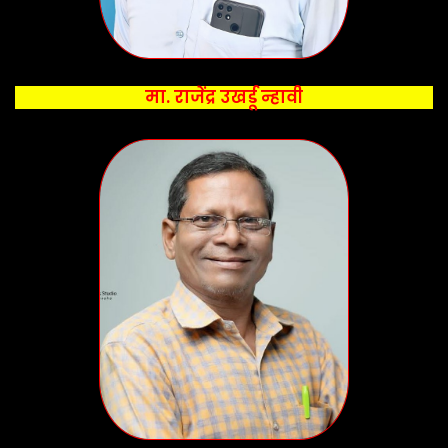
मा. राजेंद्र उखर्डू न्हावी