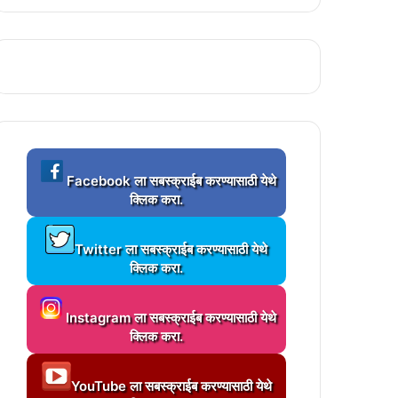
!
ी व ब्रिक्स मानवाधिकार मिशन ची चौकशीची आक्रमक मागणी..!
ांत धिवरे यांचे आवाहन …!
L
…!
Facebook ला सबस्क्राईब करण्यासाठी येथे
o
क्लिक करा.
a
d
L
i
Twitter ला सबस्क्राईब करण्यासाठी येथे
्शन…!
o
n
क्लिक करा.
a
g
d
.
L
i
.
Instagram ला सबस्क्राईब करण्यासाठी येथे
o
आवाहन..!
n
.
क्लिक करा.
a
g
d
ोकार्पण…
.
L
i
.
YouTube ला सबस्क्राईब करण्यासाठी येथे
o
!
n