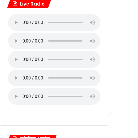
Live Radio
ेश…!
 आयोजन…!
संपन्न…!
इशारा…!
्कार…!