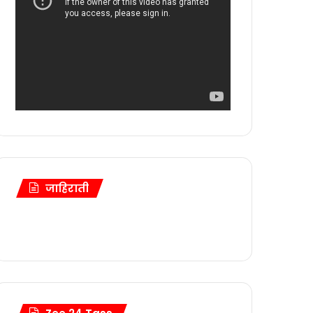
ते संपन्न…!
…!
षतेखाली SEO नियुक्ती बैठक संपन्न…!
काऱ्यांकडून गौरव…!
जाहिराती
 गुन्हा दाखल…!
ात जाहीर प्रवेश…!
्यान संपन्न…!
ा नेतृत्वावर विश्वास…!