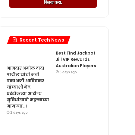
.
क्लिक करा.
a
g
d
.
i
.
n
.
g
.
Recent Tech News
.
.
Best Find Jackpot
Jill VIP Rewards
Australian Players
आमदार अमोल दादा
ळजीपणा..!
3 days ago
पाटील यांची मंत्री
प्रकाशजी आबिटकर
 सोहळा मान्यवरांच्या हस्ते होणार उद्घाटन…!
यांच्याशी भेट;
एरंडोलच्या आरोग्य
ाणे जप्त…!
सुविधांसाठी महत्त्वाच्या
मागण्या…!
2 days ago