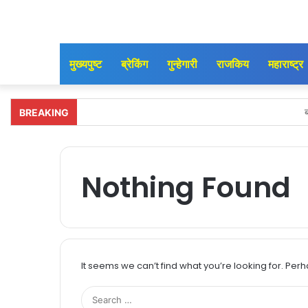
मुख्यपुष्ट
ब्रेकिंग
गुन्हेगारी
राजकिय
महाराष्ट्र
ब
BREAKING
आमदार अमोल दादा प
अतिवृष्टीग्रस्त भागाची 
Nothing Found
आमदार मंगेश दा
एरंडोल ता
माझा एरंडोल मतदारसंघ
It seems we can’t find what you’re looking for. Per
एरंडोल मतदार
मतदार यादी पुन