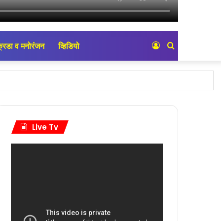
्रिडा व मनोरंजन
व्हिडियो
Log
Search
In
for
्या मागण्या…!
्या विविध मागण्या…!
Live Tv
ली पाहणी…!
ंता…!
र्यांकडे मागणी…!
संपन्न…!
े कौतुक…!