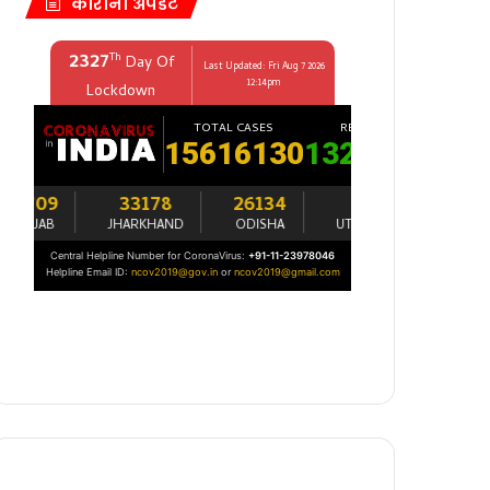
कोरोना अपडेट
रक्षित…!
ी आढावा बैठक संपन्न…!
…!
त…!
 मुंढे यांनी आज घेतलेल्या पत्रकार परिषदेत…!