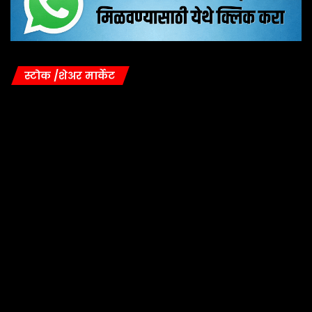
स्टोक /शेअर मार्केट