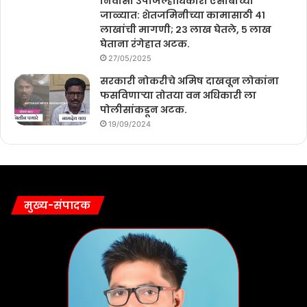
निवासी उपजिल्हाधिकारी एसीबीच्या
जाळ्यात: शेतजमिनीच्या कामासाठी ४१
लाखांची मागणी; २३ लाख घेतले, ५ लाख
घेताना रंगेहात अटक.
27/05/2025
सरकारी नोकरीचे अमिष दाखवून लोकांना
फसविणाऱ्या तोतया वन अधिकारी ला
पोलीसांकडून अटक.
19/09/2024
मुख्य-संपादक