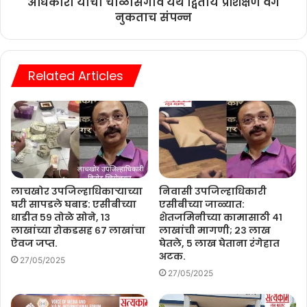
अधिकारी यांचा चाळीसगाव येथे द्वितीय प्रशिक्षण वर्ग
नुकताच संपन्न
Related Articles
लाचखोर उपजिल्हाधिकाऱ्याच्या
निवासी उपजिल्हाधिकारी
घरी सापडले घबाड: एसीबीच्या
एसीबीच्या जाळ्यात:
धाडीत ५९ तोळे सोने, १३
शेतजमिनीच्या कामासाठी ४१
लाखांच्या रोकडसह ६७ लाखांचा
लाखांची मागणी; २३ लाख
ऐवज जप्त.
घेतले, ५ लाख घेताना रंगेहात
अटक.
27/05/2025
27/05/2025