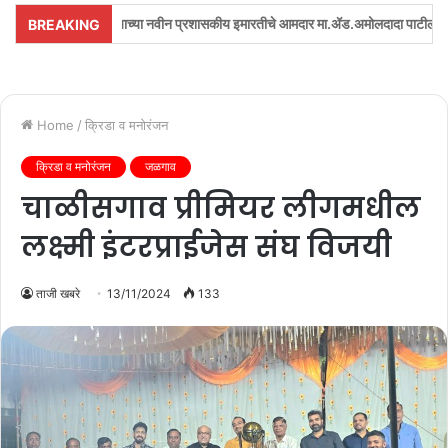
यालयाच्या नवीन प्रशासकीय इमारतीचे आमदार मा.ॲड.अमोलदादा पाटील यांच्या शुभहस्ते लोकार्पण
BREAKING
Home
/
क्रिडा व मनोरंजन
क्रिडा व मनोरंजन
जळगाव
चाळीसगाव प्रीमियर लीगमधील
लक्ष्मी इंटरप्राईजेस संघ विजयी
ताजी खबरे
13/11/2024
133