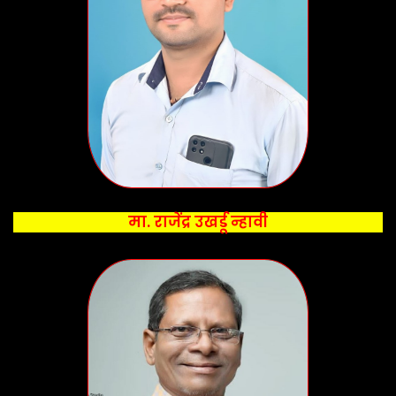
मा. राजेंद्र उखर्डू न्हावी