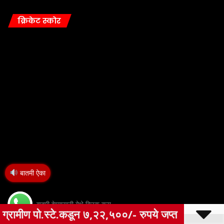
क्रिकेट स्कोर
बातमी ऐका
बातमी देण्यासाठी येथे क्लिक करा
५००/- रुपये जप्त
ओला दुष्काळ जाहीर करून 