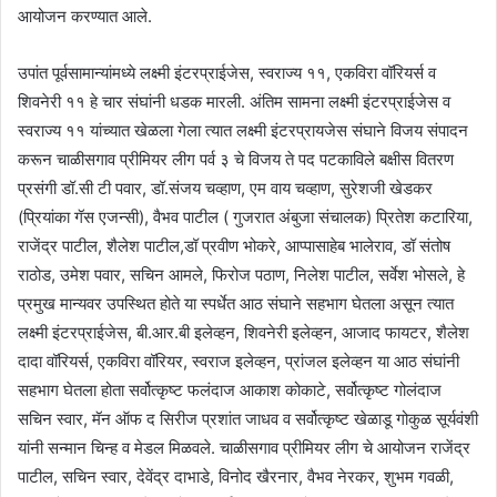
आयोजन करण्यात आले.
उपांत पूर्वसामान्यांमध्ये लक्ष्मी इंटरप्राईजेस, स्वराज्य ११, एकविरा वॉरियर्स व
शिवनेरी ११ हे चार संघांनी धडक मारली. अंतिम सामना लक्ष्मी इंटरप्राईजेस व
स्वराज्य ११ यांच्यात खेळला गेला त्यात लक्ष्मी इंटरप्रायजेस संघाने विजय संपादन
करून चाळीसगाव प्रीमियर लीग पर्व ३ चे विजय ते पद पटकाविले बक्षीस वितरण
प्रसंगी डॉ.सी टी पवार, डॉ.संजय चव्हाण, एम वाय चव्हाण, सुरेशजी खेडकर
(प्रियांका गॅस एजन्सी), वैभव पाटील ( गुजरात अंबुजा संचालक) प्रितेश कटारिया,
राजेंद्र पाटील, शैलेश पाटील,डॉ प्रवीण भोकरे, आप्पासाहेब भालेराव, डॉ संतोष
राठोड, उमेश पवार, सचिन आमले, फिरोज पठाण, निलेश पाटील, सर्वेश भोसले, हे
प्रमुख मान्यवर उपस्थित होते या स्पर्धेत आठ संघाने सहभाग घेतला असून त्यात
लक्ष्मी इंटरप्राईजेस, बी.आर.बी इलेव्हन, शिवनेरी इलेव्हन, आजाद फायटर, शैलेश
दादा वॉरियर्स, एकविरा वॉरियर, स्वराज इलेव्हन, प्रांजल इलेव्हन या आठ संघांनी
सहभाग घेतला होता सर्वोत्कृष्ट फलंदाज आकाश कोकाटे, सर्वोत्कृष्ट गोलंदाज
सचिन स्वार, मॅन ऑफ द सिरीज प्रशांत जाधव व सर्वोत्कृष्ट खेळाडू गोकुळ सूर्यवंशी
यांनी सन्मान चिन्ह व मेडल मिळवले. चाळीसगाव प्रीमियर लीग चे आयोजन राजेंद्र
पाटील, सचिन स्वार, देवेंद्र दाभाडे, विनोद खैरनार, वैभव नेरकर, शुभम गवळी,