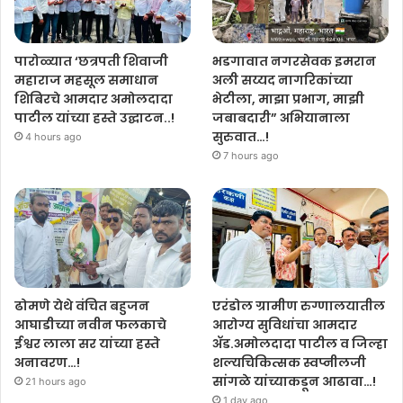
पारोळ्यात ‘छत्रपती शिवाजी
भडगावात नगरसेवक इमरान
महाराज महसूल समाधान
अली सय्यद नागरिकांच्या
शिबिरचे आमदार अमोलदादा
भेटीला, माझा प्रभाग, माझी
पाटील यांच्या हस्ते उद्घाटन..!
जबाबदारी” अभियानाला
सुरुवात…!
4 hours ago
7 hours ago
ढोमणे येथे वंचित बहुजन
एरंडोल ग्रामीण रुग्णालयातील
आघाडीच्या नवीन फलकाचे
आरोग्य सुविधांचा आमदार
ईश्वर लाला सर यांच्या हस्ते
ॲड.अमोलदादा पाटील व जिल्हा
अनावरण…!
शल्यचिकित्सक स्वप्नीलजी
सांगळे यांच्याकडून आढावा…!
21 hours ago
1 day ago